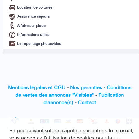
Location de voitures
Assurance séjours
A faire sur place
Informations utiles
Le reportage photo/vidéo
Mentions légales et CGU
-
Nos garanties
-
Conditions
de ventes des annonces "Visitées"
-
Publication
d'annonce(s)
-
Contact
En poursuivant votre navigation sur notre site internet,
© SousLesTropiques.com - Caraïbes Online - Toute
vous acceptez l'utilisation de cookies pour la