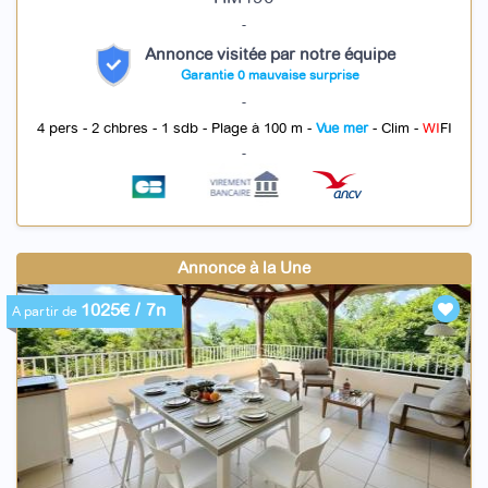
-
Annonce visitée par notre équipe
Garantie 0 mauvaise surprise
-
4 pers - 2 chbres - 1 sdb - Plage à 100 m -
Vue mer
- Clim -
WI
FI
-
Annonce à la Une
1025€ / 7n
A partir de