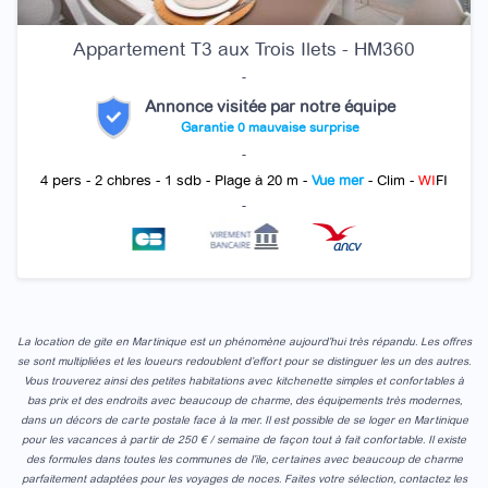
Appartement T3 aux Trois Ilets - HM360
-
Annonce visitée par notre équipe
Garantie 0 mauvaise surprise
-
4 pers - 2 chbres - 1 sdb - Plage à 20 m -
Vue mer
- Clim -
WI
FI
-
La location de gite en Martinique est un phénomène aujourd’hui très répandu. Les offres
se sont multipliées et les loueurs redoublent d’effort pour se distinguer les un des autres.
Vous trouverez ainsi des petites habitations avec kitchenette simples et confortables à
bas prix et des endroits avec beaucoup de charme, des équipements très modernes,
dans un décors de carte postale face à la mer. Il est possible de se loger en Martinique
pour les vacances à partir de 250 € / semaine de façon tout à fait confortable. Il existe
des formules dans toutes les communes de l’ile, certaines avec beaucoup de charme
parfaitement adaptées pour les voyages de noces. Faites votre sélection, contactez les