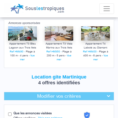
Annonces sponsorisées
Appartement T3 Bleu
Appartement T3 Vista
Appartement T4
Lagoon aux Trois Ilets
Marina aux Trois Ilets
Laboté au Diamant
Ref HM490 -
Plage à
Ref HM350 -
Plage à
Ref HM400 -
Plage à
100 m - 4 pers -
Vue
200 m - 5 pers -
Vue
400 m - 6 pers -
Vue
mer
mer
mer
Location gite Martinique
4 offres identifiées
Modifier vos critères
Que les annonces visitées