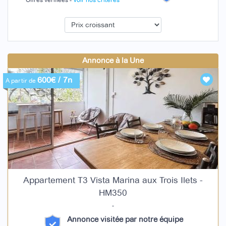
Offres vérifiées -
Voir nos critères
Annonce à la Une
600€ / 7n
A partir de
Appartement T3 Vista Marina aux Trois Ilets -
HM350
-
Annonce visitée par notre équipe