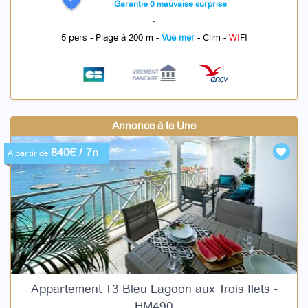
Garantie 0 mauvaise surprise
-
5 pers - Plage à 200 m -
Vue mer
- Clim -
WI
FI
-
Annonce à la Une
840€ / 7n
A partir de
Appartement T3 Bleu Lagoon aux Trois Ilets -
HM490