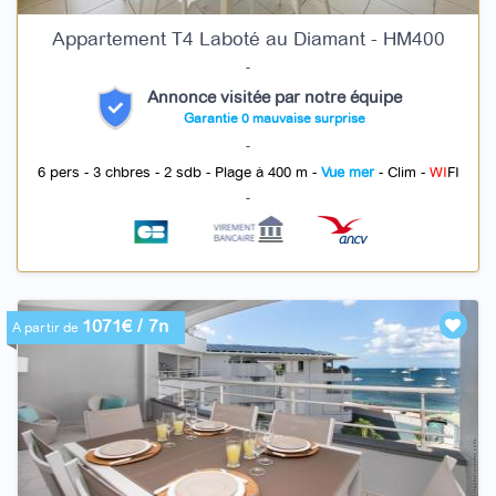
Appartement T4 Laboté au Diamant - HM400
-
Annonce visitée par notre équipe
Garantie 0 mauvaise surprise
-
6 pers - 3 chbres - 2 sdb - Plage à 400 m -
Vue mer
- Clim -
WI
FI
-
1071€ / 7n
A partir de