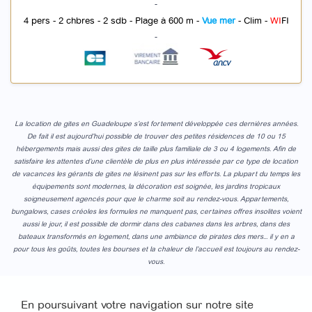
-
4 pers - 2 chbres - 2 sdb - Plage à 600 m -
Vue mer
- Clim -
WI
FI
-
La location de gites en Guadeloupe s’est fortement développée ces dernières années.
De fait il est aujourd’hui possible de trouver des petites résidences de 10 ou 15
hébergements mais aussi des gites de taille plus familiale de 3 ou 4 logements. Afin de
satisfaire les attentes d’une clientèle de plus en plus intéressée par ce type de location
de vacances les gérants de gites ne lésinent pas sur les efforts. La plupart du temps les
équipements sont modernes, la décoration est soignée, les jardins tropicaux
soigneusement agencés pour que le charme soit au rendez-vous. Appartements,
bungalows, cases créoles les formules ne manquent pas, certaines offres insolites voient
aussi le jour, il est possible de dormir dans des cabanes dans les arbres, dans des
bateaux transformés en logement, dans une ambiance de pirates des mers... il y en a
pour tous les goûts, toutes les bourses et la chaleur de l’accueil est toujours au rendez-
vous.
En poursuivant votre navigation sur notre site